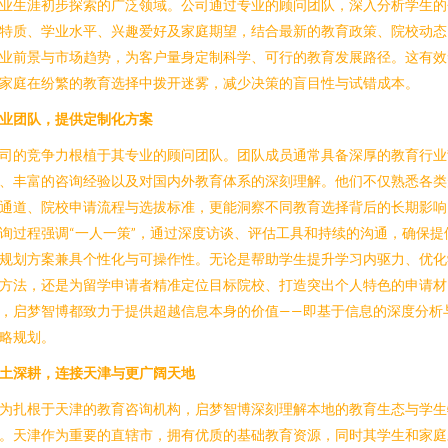
业生涯初步探索的广泛领域。公司通过专业的顾问团队，深入分析学生的
特质、学业水平、兴趣爱好及家庭期望，结合最新的教育政策、院校动态
业前景与市场趋势，为客户量身定制科学、可行的教育发展路径。这有效
家庭在纷繁的教育选择中拨开迷雾，减少决策的盲目性与试错成本。
业团队，提供定制化方案
司的竞争力根植于其专业的顾问团队。团队成员通常具备深厚的教育行业
、丰富的咨询经验以及对国内外教育体系的深刻理解。他们不仅熟悉各类
通道、院校申请流程与选拔标准，更能洞察不同教育选择背后的长期影响
询过程强调“一人一策”，通过深度访谈、评估工具和持续的沟通，确保提
规划方案兼具个性化与可操作性。无论是帮助学生提升学习内驱力、优化
方法，还是为留学申请者精准定位目标院校、打造突出个人特色的申请材
，启梦智博都致力于提供超越信息本身的价值——即基于信息的深度分析
略规划。
土深耕，连接天津与更广阔天地
为扎根于天津的教育咨询机构，启梦智博深刻理解本地的教育生态与学生
。天津作为重要的直辖市，拥有优质的基础教育资源，同时其学生和家庭