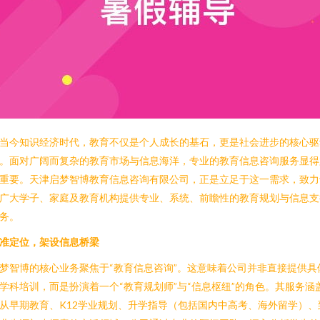
当今知识经济时代，教育不仅是个人成长的基石，更是社会进步的核心驱
。面对广阔而复杂的教育市场与信息海洋，专业的教育信息咨询服务显得
重要。天津启梦智博教育信息咨询有限公司，正是立足于这一需求，致力
广大学子、家庭及教育机构提供专业、系统、前瞻性的教育规划与信息支
务。
准定位，架设信息桥梁
梦智博的核心业务聚焦于“教育信息咨询”。这意味着公司并非直接提供具
学科培训，而是扮演着一个“教育规划师”与“信息枢纽”的角色。其服务涵
从早期教育、K12学业规划、升学指导（包括国内中高考、海外留学）、