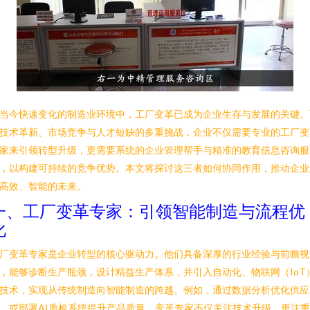
当今快速变化的制造业环境中，工厂变革已成为企业生存与发展的关键。
技术革新、市场竞争与人才短缺的多重挑战，企业不仅需要专业的工厂变
家来引领转型升级，更需要系统的企业管理帮手与精准的教育信息咨询服
，以构建可持续的竞争优势。本文将探讨这三者如何协同作用，推动企业
高效、智能的未来。
一、工厂变革专家：引领智能制造与流程优
化
厂变革专家是企业转型的核心驱动力。他们具备深厚的行业经验与前瞻视
，能够诊断生产瓶颈，设计精益生产体系，并引入自动化、物联网（IoT
技术，实现从传统制造向智能制造的跨越。例如，通过数据分析优化供应
，或部署AI质检系统提升产品质量。变革专家不仅关注技术升级，更注