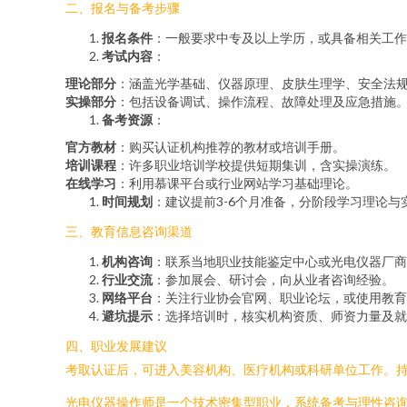
二、报名与备考步骤
报名条件
：一般要求中专及以上学历，或具备相关工作
考试内容
：
理论部分
：涵盖光学基础、仪器原理、皮肤生理学、安全法
实操部分
：包括设备调试、操作流程、故障处理及应急措施
备考资源
：
官方教材
：购买认证机构推荐的教材或培训手册。
培训课程
：许多职业培训学校提供短期集训，含实操演练。
在线学习
：利用慕课平台或行业网站学习基础理论。
时间规划
：建议提前3-6个月准备，分阶段学习理论与
三、教育信息咨询渠道
机构咨询
：联系当地职业技能鉴定中心或光电仪器厂商
行业交流
：参加展会、研讨会，向从业者咨询经验。
网络平台
：关注行业协会官网、职业论坛，或使用教育咨
避坑提示
：选择培训时，核实机构资质、师资力量及就
四、职业发展建议
考取认证后，可进入美容机构、医疗机构或科研单位工作。
光电仪器操作师是一个技术密集型职业，系统备考与理性咨